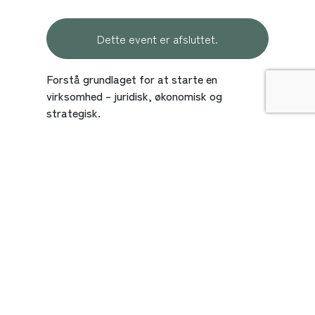
Dette event er afsluttet.
Forstå grundlaget for at starte en
virksomhed – juridisk, økonomisk og
strategisk.
Er du klar til at forvandle din drøm til
virkelighed og starte din egen virksomhed?
Vores grundkursus for iværksættere giver
dig værktøjer og viden, så du kan tage
velinformerede beslutninger om
grundlæggelsen af din virksomhed. Med
fokus på de fundamentale byggesten – fra
valg af selskabsform til finansiel forvaltning –
vil du få redskaber til at lægge en stærk base
for din forretning. Du bliver introduceret til
grundlæggende viden om bl.a.