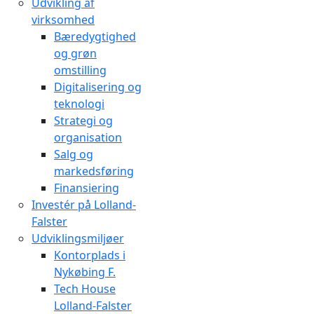
Udvikling af
virksomhed
Bæredygtighed
og grøn
omstilling
Digitalisering og
teknologi
Strategi og
organisation
Salg og
markedsføring
Finansiering
Investér på Lolland-
Falster
Udviklingsmiljøer
Kontorplads i
Nykøbing F.
Tech House
Lolland-Falster