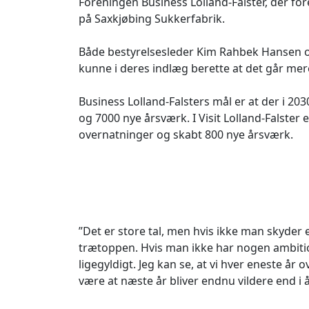
Foreningen Business Lolland-Falster, der fo
på Saxkjøbing Sukkerfabrik.
Både bestyrelsesleder Kim Rahbek Hansen o
kunne i deres indlæg berette at det går mere
Business Lolland-Falsters mål er at der i 2030
og 7000 nye årsværk. I Visit Lolland-Falster e
overnatninger og skabt 800 nye årsværk.
”Det er store tal, men hvis ikke man skyder
trætoppen. Hvis man ikke har nogen ambition
ligegyldigt. Jeg kan se, at vi hver eneste år
være at næste år bliver endnu vildere end i