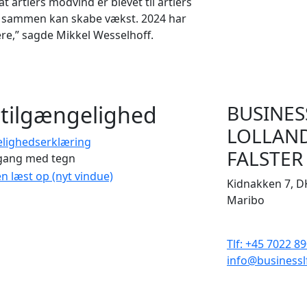
 årtiers modvind er blevet til årtiers
 vi sammen kan skabe vækst. 2024 har
dere,” sagde Mikkel Wesselhoff.
tilgængelighed
BUSINES
LOLLAN
elighedserklæring
FALSTER
gang med tegn
en læst op (nyt vindue)
Kidnakken 7, D
Maribo
CVR 33506929
Tlf: +45 7022 8
info@businessl