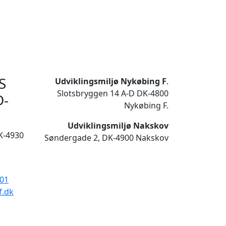
S
Udviklingsmiljø Nykøbing F
.
Slotsbryggen 14 A-D DK-4800
D-
Nykøbing F.
Udviklingsmiljø Nakskov
K-4930
Søndergade 2, DK-4900 Nakskov
901
f.dk