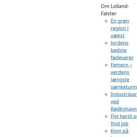
Om Lolland-
Falster
En grøn
region i
vækst
Jordens
bedste
fødevarer
Femern –
verdens
længste
sænketunn
Industripa
ved
Rødbyhavn
Flyt hertil 
find job
Kom på