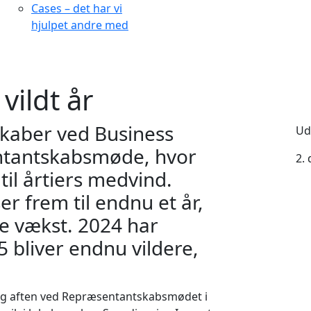
Cases – det har vi
hjulpet andre med
vildt år
skaber ved Business
Ud
entantskabsmøde, hvor
2.
til årtiers medvind.
er frem til endnu et år,
e vækst. 2024 har
5 bliver endnu vildere,
dag aften ved Repræsentantskabsmødet i