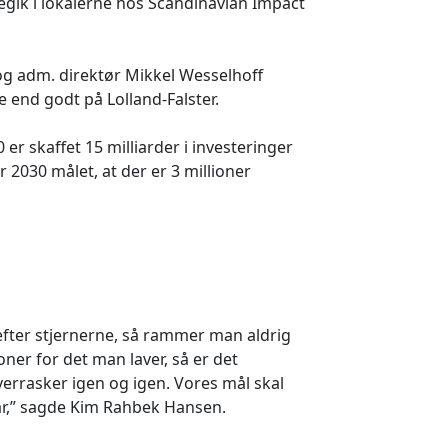
regik i lokalerne hos Scandinavian Impact
g adm. direktør Mikkel Wesselhoff
 end godt på Lolland-Falster.
 er skaffet 15 milliarder i investeringer
r 2030 målet, at der er 3 millioner
 efter stjernerne, så rammer man aldrig
er for det man laver, så er det
 overrasker igen og igen. Vores mål skal
 år,” sagde Kim Rahbek Hansen.