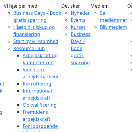
Vi hjælper med
Det sker
Medlem
O
Business Days – Book
Nyheder
Se
gratis sparring
Events
medlemmer
Hjælp til tilskud og
Kurser
Bliv medlem
finansiering
Business
Start ny virksomhed
Days –
Resource Hub
Book
Arbejdskraft og
gratis
kompetencer
sparring
Viden om
arbejdsmarkedet
el
Rekruttering
rk
International
arbejdskraft
Opkvalificering
og
Fremtidens
arbejdskraft
For jobsøgende