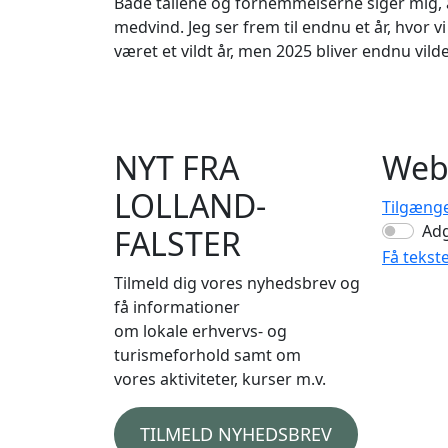
Både tallene og fornemmelserne siger mig, at
medvind. Jeg ser frem til endnu et år, hvor
været et vildt år, men 2025 bliver endnu vil
NYT FRA
Web
LOLLAND-
Tilgæng
Ad
FALSTER
Få tekst
Tilmeld dig vores nyhedsbrev og
få informationer
om lokale erhvervs- og
turismeforhold samt om
vores aktiviteter, kurser m.v.
TILMELD NYHEDSBREV