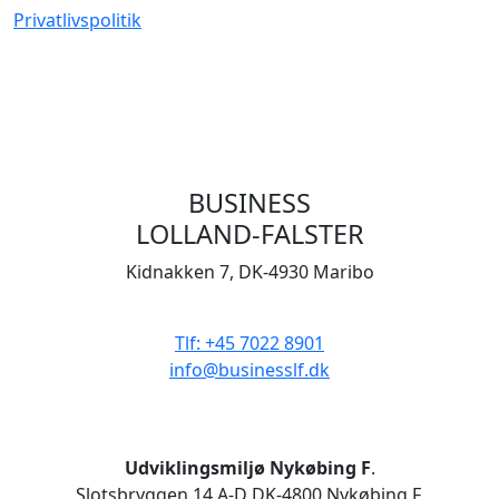
Privatlivspolitik
BUSINESS
LOLLAND-FALSTER
Kidnakken 7, DK-4930 Maribo
CVR 33506929
Tlf: +45 7022 8901
info@businesslf.dk
Udviklingsmiljø Nykøbing F
.
Slotsbryggen 14 A-D DK-4800 Nykøbing F.