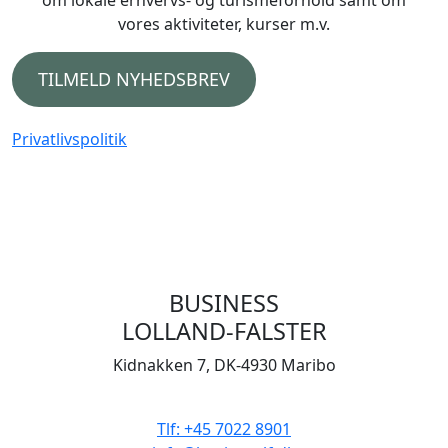
om lokale erhvervs- og turismeforhold samt om
vores aktiviteter, kurser m.v.
TILMELD NYHEDSBREV
Privatlivspolitik
BUSINESS
LOLLAND-FALSTER
Kidnakken 7, DK-4930 Maribo
CVR 33506929
Tlf: +45 7022 8901