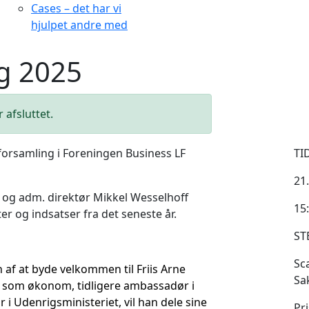
Cases – det har vi
hjulpet andre med
g 2025
 afsluttet.
alforsamling i Foreningen Business LF
TI
21
 og adm. direktør Mikkel Wesselhoff
15:
er og indsatser fra det seneste år.
ST
Sc
n af
at byde velkommen til Friis Arne
Sa
d som økonom,
tidligere ambassadør i
r i Udenrigsministeriet, vil
han dele sine
Pri