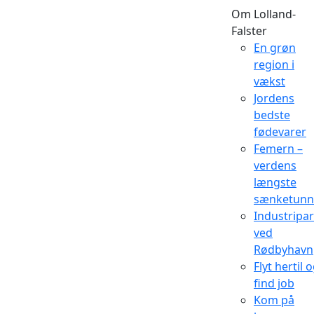
Om Lolland-
Falster
En grøn
region i
vækst
Jordens
bedste
fødevarer
Femern –
verdens
længste
sænketunn
Industripa
ved
Rødbyhavn
Flyt hertil 
find job
Kom på