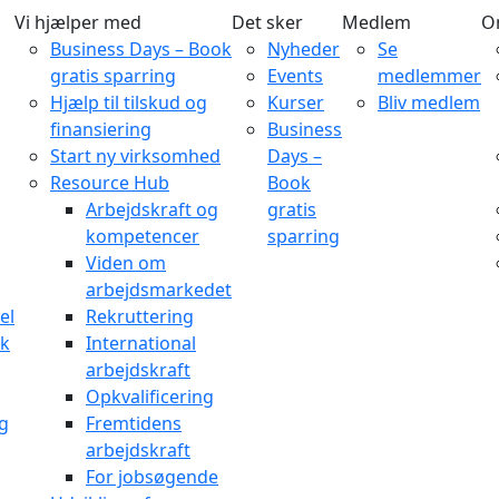
Vi hjælper med
Det sker
Medlem
O
Business Days – Book
Nyheder
Se
gratis sparring
Events
medlemmer
Hjælp til tilskud og
Kurser
Bliv medlem
finansiering
Business
Start ny virksomhed
Days –
Resource Hub
Book
Arbejdskraft og
gratis
kompetencer
sparring
Viden om
arbejdsmarkedet
el
Rekruttering
rk
International
arbejdskraft
Opkvalificering
og
Fremtidens
arbejdskraft
For jobsøgende