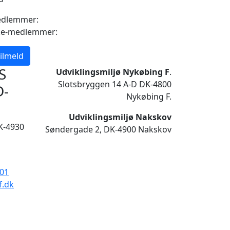
dlemmer:
ke-medlemmer:
ilmeld
S
Udviklingsmiljø Nykøbing F
.
Slotsbryggen 14 A-D DK-4800
D-
Nykøbing F.
Udviklingsmiljø Nakskov
K-4930
Søndergade 2, DK-4900 Nakskov
901
f.dk