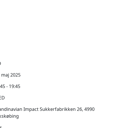
D
. maj 2025
45 - 19:45
ED
andinavian Impact Sukkerfabrikken 26, 4990
kskøbing
s