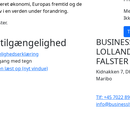
iseret økonomi, Europas fremtid og
de
iv
i en verden under forandring.
Me
Ik
ter.
T
tilgængelighed
BUSINES
LOLLAN
elighedserklæring
FALSTER
gang med tegn
en læst op (nyt vindue)
Kidnakken 7, D
Maribo
CVR 33506929
Tlf: +45 7022 8
info@businessl