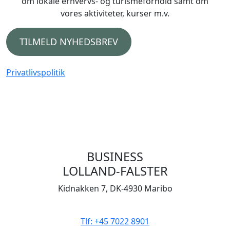
om lokale erhvervs- og turismeforhold samt om
vores aktiviteter, kurser m.v.
TILMELD NYHEDSBREV
Privatlivspolitik
BUSINESS
LOLLAND-FALSTER
Kidnakken 7, DK-4930 Maribo
CVR 33506929
Tlf: +45 7022 8901