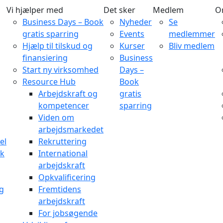
Vi hjælper med
Det sker
Medlem
O
Business Days – Book
Nyheder
Se
gratis sparring
Events
medlemmer
Hjælp til tilskud og
Kurser
Bliv medlem
finansiering
Business
Start ny virksomhed
Days –
Resource Hub
Book
Arbejdskraft og
gratis
kompetencer
sparring
Viden om
arbejdsmarkedet
el
Rekruttering
rk
International
arbejdskraft
Opkvalificering
og
Fremtidens
arbejdskraft
For jobsøgende