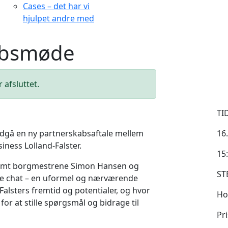
Cases – det har vi
hjulpet andre med
absmøde
 afsluttet.
TI
ndgå en ny partnerskabsaftale mellem
16
ess Lolland-Falster.
15:
amt borgmestrene Simon Hansen og
ST
de chat – en uformel og nærværende
Falsters fremtid og potentialer, og hvor
Ho
r at stille spørgsmål og bidrage til
Pri