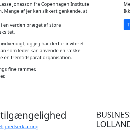
r Lasse Jonasson fra Copenhagen Institute
Me
. Mange af jer kan sikkert genkende, at
Ik
T
 i en verden præget af store
ksitet.
nødvendigt, og jeg har derfor inviteret
 man som leder kan anvende en række
be en fremtidsparat organisation.
ings fine rammer.
er.
tilgængelighed
BUSINES
LOLLAN
elighedserklæring