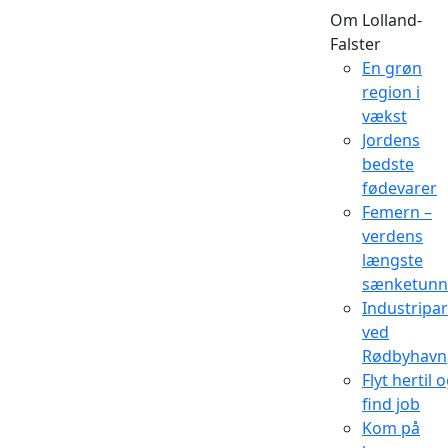
Om Lolland-
Falster
En grøn
region i
vækst
Jordens
bedste
fødevarer
Femern –
verdens
længste
sænketunn
Industripa
ved
Rødbyhavn
Flyt hertil 
find job
Kom på