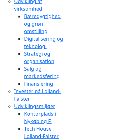
Udvikling af
virksomhed
Bæredygtighed
og grøn
omstilling
Digitalisering og
teknologi
Strategi og
organisation
Salg og
markedsføring
Finansiering
Investér på Lolland-
Falster
Udviklingsmiljøer
Kontorplads i
Nykøbing F.
Tech House
Lolland-Falster