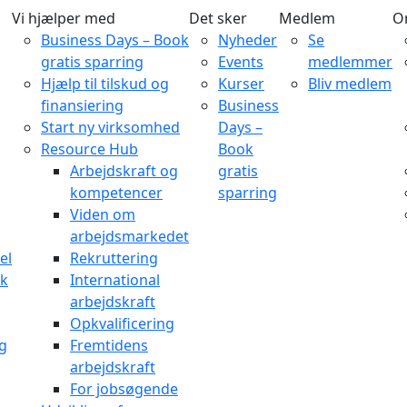
Vi hjælper med
Det sker
Medlem
O
Business Days – Book
Nyheder
Se
gratis sparring
Events
medlemmer
Hjælp til tilskud og
Kurser
Bliv medlem
finansiering
Business
Start ny virksomhed
Days –
Resource Hub
Book
Arbejdskraft og
gratis
kompetencer
sparring
Viden om
arbejdsmarkedet
el
Rekruttering
rk
International
arbejdskraft
Opkvalificering
og
Fremtidens
arbejdskraft
For jobsøgende