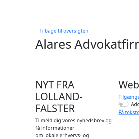
Tilbage til oversigten
Alares Advokatfi
NYT FRA
Web
LOLLAND-
Tilgæng
Ad
FALSTER
Få tekst
Tilmeld dig vores nyhedsbrev og
få informationer
om lokale erhvervs- og