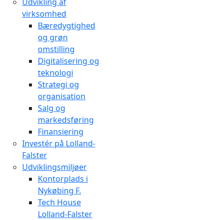
Udvikling af
virksomhed
Bæredygtighed
og grøn
omstilling
Digitalisering og
teknologi
Strategi og
organisation
Salg og
markedsføring
Finansiering
Investér på Lolland-
Falster
Udviklingsmiljøer
Kontorplads i
Nykøbing F.
Tech House
Lolland-Falster