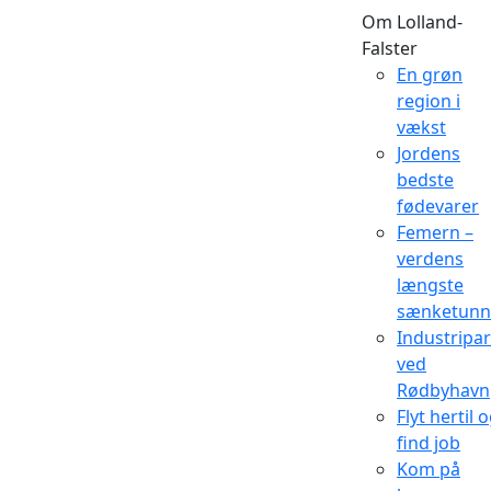
Om Lolland-
Falster
En grøn
region i
vækst
Jordens
bedste
fødevarer
Femern –
verdens
længste
sænketunn
Industripa
ved
Rødbyhavn
Flyt hertil 
find job
Kom på