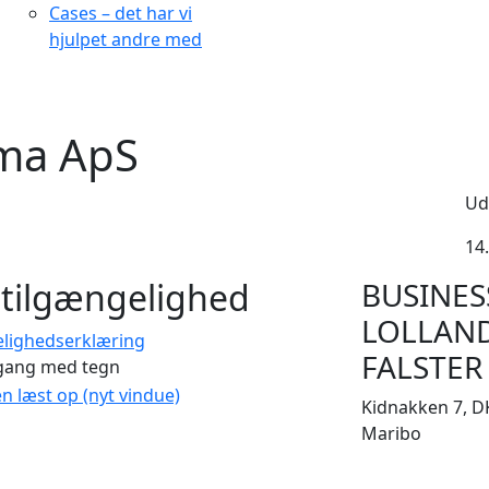
Cases – det har vi
hjulpet andre med
rma ApS
Ud
14.
tilgængelighed
BUSINES
LOLLAN
elighedserklæring
FALSTER
gang med tegn
en læst op (nyt vindue)
Kidnakken 7, D
Maribo
CVR 33506929