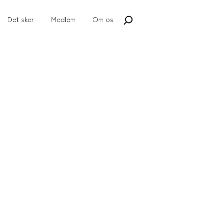
Det sker
Medlem
Om os