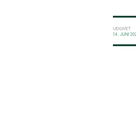
UDGIVET
14. JUNI 20
BUSINESS
WEBTILGÆNGELIGHED
LOLLAND-FALSTE
Tilgængelighedserklæring
Kidnakken 7, DK-493
Adgang med tegn