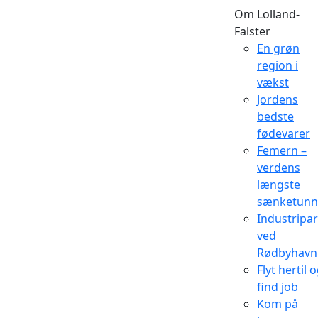
Om Lolland-
Falster
En grøn
region i
vækst
Jordens
bedste
fødevarer
Femern –
verdens
længste
sænketunn
Industripa
ved
Rødbyhavn
Flyt hertil 
find job
Kom på