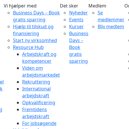
Vi hjælper med
Det sker
Medlem
O
Business Days – Book
Nyheder
Se
gratis sparring
Events
medlemmer
Hjælp til tilskud og
Kurser
Bliv medlem
finansiering
Business
Start ny virksomhed
Days –
Resource Hub
Book
Arbejdskraft og
gratis
kompetencer
sparring
Viden om
arbejdsmarkedet
el
Rekruttering
rk
International
arbejdskraft
Opkvalificering
og
Fremtidens
arbejdskraft
For jobsøgende