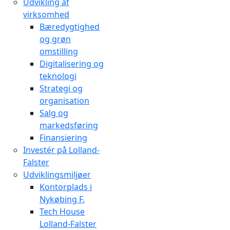
Udvikling af
virksomhed
Bæredygtighed
og grøn
omstilling
Digitalisering og
teknologi
Strategi og
organisation
Salg og
markedsføring
Finansiering
Investér på Lolland-
Falster
Udviklingsmiljøer
Kontorplads i
Nykøbing F.
Tech House
Lolland-Falster