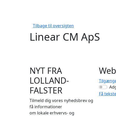
Tilbage til oversigten
Linear CM ApS
NYT FRA
Web
LOLLAND-
Tilgæng
Ad
FALSTER
Få tekst
Tilmeld dig vores nyhedsbrev og
få informationer
om lokale erhvervs- og