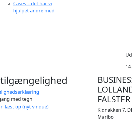
Cases – det har vi
hjulpet andre med
Ud
14.
tilgængelighed
BUSINES
LOLLAN
elighedserklæring
FALSTER
gang med tegn
en læst op (nyt vindue)
Kidnakken 7, D
Maribo
CVR 33506929