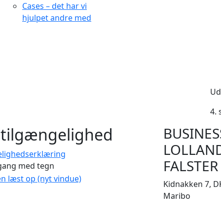
Cases – det har vi
hjulpet andre med
Ud
4.
tilgængelighed
BUSINES
LOLLAN
elighedserklæring
FALSTER
gang med tegn
en læst op (nyt vindue)
Kidnakken 7, D
Maribo
CVR 33506929