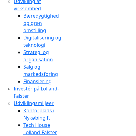
Udvikling af
virksomhed
Bæredygtighed
og grøn
omstilling
Digitalisering og
teknologi
Strategi og
organisation
Salg og
markedsføring
Finansiering
Investér på Lolland-
Falster
Udviklingsmiljøer
Kontorplads i
Nykøbing F.
Tech House
Lolland-Falster