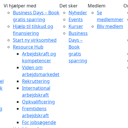
Vi hjælper med
Det sker
Medlem
O
Business Days – Book
Nyheder
Se
gratis sparring
Events
medlemmer
Hjælp til tilskud og
Kurser
Bliv medlem
finansiering
Business
Start ny virksomhed
Days –
Resource Hub
Book
Arbejdskraft og
gratis
kompetencer
sparring
Viden om
arbejdsmarkedet
el
Rekruttering
rk
International
arbejdskraft
Opkvalificering
og
Fremtidens
arbejdskraft
For jobsøgende