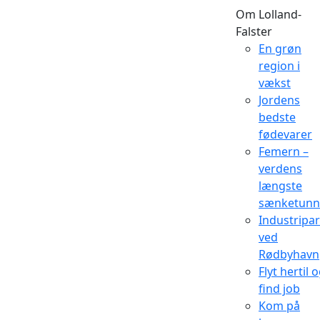
Om Lolland-
Falster
En grøn
region i
vækst
Jordens
bedste
fødevarer
Femern –
verdens
længste
sænketunn
Industripa
ved
Rødbyhavn
Flyt hertil 
find job
Kom på