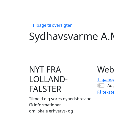
Tilbage til oversigten
Sydhavsvarme A.
NYT FRA
Web
LOLLAND-
Tilgæng
Ad
FALSTER
Få tekst
Tilmeld dig vores nyhedsbrev og
få informationer
om lokale erhvervs- og