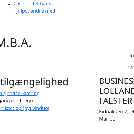
Cases – det har vi
hjulpet andre med
M.B.A.
Ud
14.
tilgængelighed
BUSINES
LOLLAN
elighedserklæring
FALSTER
gang med tegn
en læst op (nyt vindue)
Kidnakken 7, D
Maribo
CVR 33506929