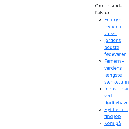
Om Lolland-
Falster
En grøn
region i
vækst
Jordens
bedste
fødevarer
Femern –
verdens
længste
sænketunn
Industripa
ved
Rødbyhavn
Flyt hertil 
find job
Kom på