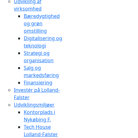
Udvikling af
virksomhed
Bæredygtighed
og grøn
omstilling
Digitalisering og
teknologi
Strategi og
organisation
Salg og
markedsføring
Finansiering
Investér på Lolland-
Falster
Udviklingsmiljøer
Kontorplads i
Nykøbing F.
Tech House
Lolland-Falster