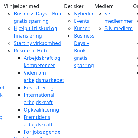
Vi hjælper med
Det sker
Medlem
O
Business Days – Book
Nyheder
Se
gratis sparring
Events
medlemmer
Hjælp til tilskud og
Kurser
Bliv medlem
finansiering
Business
Start ny virksomhed
Days –
Resource Hub
Book
Arbejdskraft og
gratis
kompetencer
sparring
Viden om
arbejdsmarkedet
el
Rekruttering
rk
International
arbejdskraft
Opkvalificering
og
Fremtidens
arbejdskraft
For jobsøgende