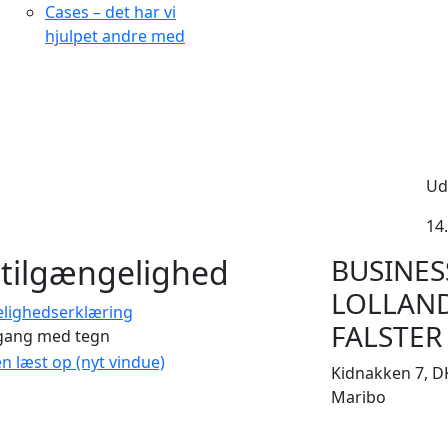
Cases – det har vi
hjulpet andre med
Ud
14.
tilgængelighed
BUSINES
LOLLAN
elighedserklæring
FALSTER
gang med tegn
en læst op (nyt vindue)
Kidnakken 7, D
Maribo
CVR 33506929