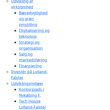
Udvikling af
virksomhed
Bæredygtighed
og grøn
omstilling
Digitalisering og
teknologi
Strategi og
organisation
Salg og
markedsføring
Finansiering
Investér på Lolland-
Falster
Udviklingsmiljøer
Kontorplads i
Nykøbing F.
Tech House
Lolland-Falster