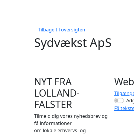
Tilbage til oversigten
Sydvækst ApS
NYT FRA
Web
LOLLAND-
Tilgæng
Ad
FALSTER
Få tekst
Tilmeld dig vores nyhedsbrev og
få informationer
om lokale erhvervs- og