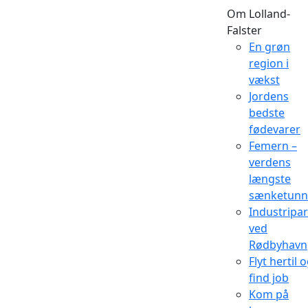
Om Lolland-
Falster
En grøn
region i
vækst
Jordens
bedste
fødevarer
Femern –
verdens
længste
sænketunn
Industripa
ved
Rødbyhavn
Flyt hertil 
find job
Kom på