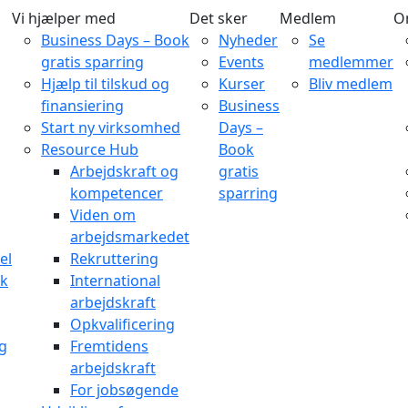
Vi hjælper med
Det sker
Medlem
O
Business Days – Book
Nyheder
Se
gratis sparring
Events
medlemmer
Hjælp til tilskud og
Kurser
Bliv medlem
finansiering
Business
Start ny virksomhed
Days –
Resource Hub
Book
Arbejdskraft og
gratis
kompetencer
sparring
Viden om
arbejdsmarkedet
el
Rekruttering
rk
International
arbejdskraft
Opkvalificering
og
Fremtidens
arbejdskraft
For jobsøgende