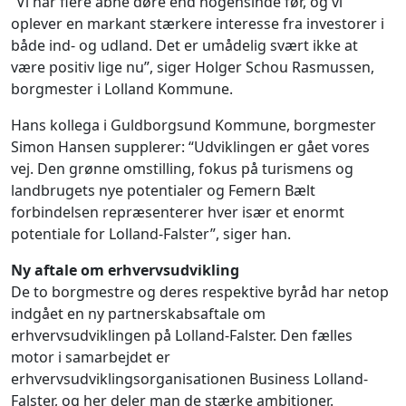
“Vi har flere åbne døre end nogensinde før, og vi
oplever en markant stærkere interesse fra investorer i
både ind- og udland. Det er umådelig svært ikke at
være positiv lige nu”, siger Holger Schou Rasmussen,
borgmester i Lolland Kommune.
Hans kollega i Guldborgsund Kommune, borgmester
Simon Hansen supplerer: “Udviklingen er gået vores
vej. Den grønne omstilling, fokus på turismens og
landbrugets nye potentialer og Femern Bælt
forbindelsen repræsenterer hver især et enormt
potentiale for Lolland-Falster”, siger han.
Ny aftale om erhvervsudvikling
De to borgmestre og deres respektive byråd har netop
indgået en ny partnerskabsaftale om
erhvervsudviklingen på Lolland-Falster. Den fælles
motor i samarbejdet er
erhvervsudviklingsorganisationen Business Lolland-
Falster, og her deler man de stærke ambitioner.