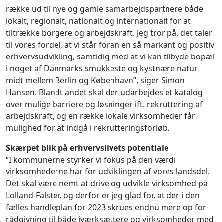
række ud til nye og gamle samarbejdspartnere både
lokalt, regionalt, nationalt og internationalt for at
tiltrække borgere og arbejdskraft. Jeg tror på, det taler
til vores fordel, at vi står foran en så markant og positiv
erhvervsudvikling, samtidig med at vi kan tilbyde bopæl
i noget af Danmarks smukkeste og kystnære natur
midt mellem Berlin og København”, siger Simon
Hansen. Blandt andet skal der udarbejdes et katalog
over mulige barriere og løsninger ift. rekruttering af
arbejdskraft, og en række lokale virksomheder får
mulighed for at indgå i rekrutteringsforløb.
Skærpet blik på erhvervslivets potentiale
“I kommunerne styrker vi fokus på den værdi
virksomhederne har for udviklingen af vores landsdel.
Det skal være nemt at drive og udvikle virksomhed på
Lolland-Falster, og derfor er jeg glad for, at der i den
fælles handleplan for 2023 skrues endnu mere op for
rådgivning til både iværksættere og virksomheder med