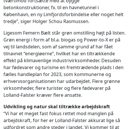
tværtimod fortsætte med at bygge
betonkonstruktioner, fx. til en havnetunnel i
København, en ny Limfjordsforbindelse eller noget helt
tredje”, siger Holger Schou Rasmussen.
Ligesom Femern Bælt står grøn omstilling højt på listen.
Grøn energi i form af bl.a. biogas og Power-to-X er på
vej til landsdelen, som af samme grund af har fået
tilnavnet “energiøerne”, hvilket har en tiltrækkende
effekt på klimavenlige industrivirksomheder. Desuden
har fødevarer og turisme en fremtrædende plads i den
fælles handleplan for 2023, som kommunerne og
erhvervsorganisationen har udarbejdet. Flere grønne
virksomheder, flere turister og flere fødevarer på
Lolland-Falster kræver flere ansatte.
Udvikling og natur skal tiltrække arbejdskraft
“Vi har et meget fast fokus rettet mod manglen på
arbejdskraft, for her er Lolland-Falster akkurat lige så
udfordret som andre steder i landet. Vi kommer til at