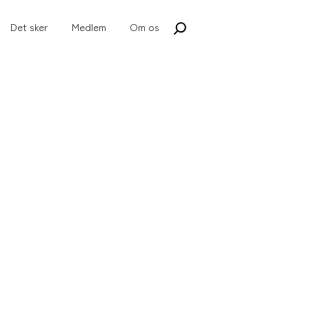
Det sker
Medlem
Om os