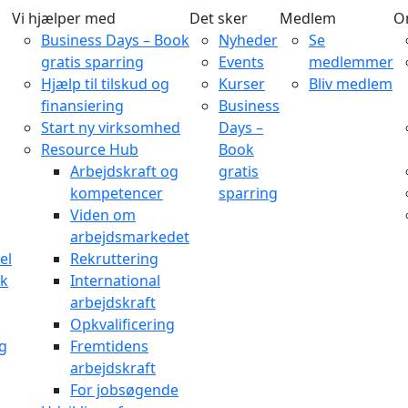
Vi hjælper med
Det sker
Medlem
O
Business Days – Book
Nyheder
Se
gratis sparring
Events
medlemmer
Hjælp til tilskud og
Kurser
Bliv medlem
finansiering
Business
Start ny virksomhed
Days –
Resource Hub
Book
Arbejdskraft og
gratis
kompetencer
sparring
Viden om
arbejdsmarkedet
el
Rekruttering
rk
International
arbejdskraft
Opkvalificering
og
Fremtidens
arbejdskraft
For jobsøgende