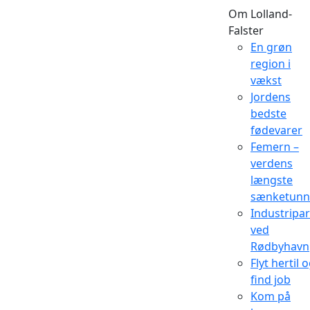
Om Lolland-
Falster
En grøn
region i
vækst
Jordens
bedste
fødevarer
Femern –
verdens
længste
sænketunn
Industripa
ved
Rødbyhavn
Flyt hertil 
find job
Kom på