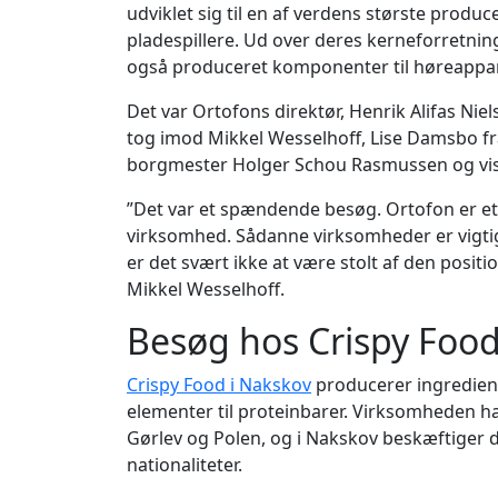
udviklet sig til en af verdens største produc
pladespillere. Ud over deres kerneforretni
også produceret komponenter til høreappar
Det var Ortofons direktør, Henrik Alifas Ni
tog imod Mikkel Wesselhoff, Lise Damsbo fra
borgmester Holger Schou Rasmussen og vis
”Det var et spændende besøg. Ortofon er et
virksomhed. Sådanne virksomheder er vigtige
er det svært ikke at være stolt af den positi
Mikkel Wesselhoff.
Besøg hos Crispy Foo
Crispy Food i Nakskov
producerer ingrediense
elementer til proteinbarer. Virksomheden h
Gørlev og Polen, og i Nakskov beskæftiger d
nationaliteter.