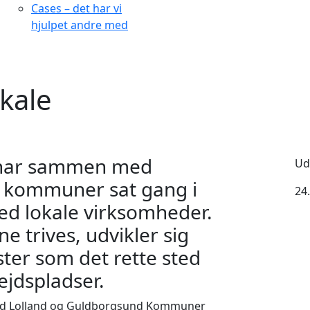
Cases – det har vi
hjulpet andre med
kale
r har sammen med
Ud
 kommuner sat gang i
24
d lokale virksomheder.
e trives, udvikler sig
ster som det rette sted
ejdspladser.
 med Lolland og Guldborgsund Kommuner