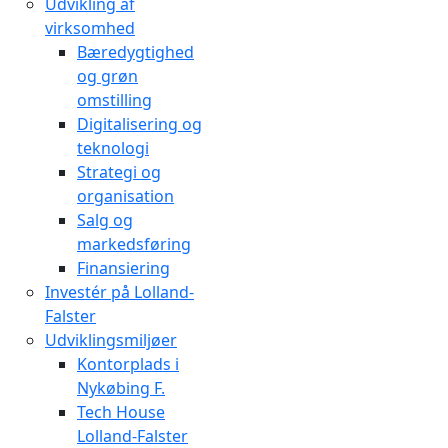
Udvikling af
virksomhed
Bæredygtighed
og grøn
omstilling
Digitalisering og
teknologi
Strategi og
organisation
Salg og
markedsføring
Finansiering
Investér på Lolland-
Falster
Udviklingsmiljøer
Kontorplads i
Nykøbing F.
Tech House
Lolland-Falster