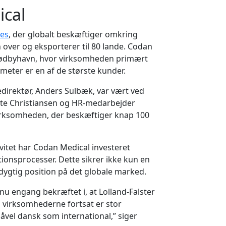
cal
es
, der globalt beskæftiger omkring
over og eksporterer til 80 lande. Codan
 Rødbyhavn, hvor virksomheden primært
iometer er en af de største kunder.
direktør, Anders Sulbæk, var vært ved
e Christiansen og HR-medarbejder
 virksomheden, der beskæftiger knap 100
vitet har Codan Medical investeret
tionsprocesser. Dette sikrer ikke kun en
ygtig position på det globale marked. ​
u engang bekræftet i, at Lolland-Falster
r i virksomhederne fortsat er stor
såvel dansk som international,” siger