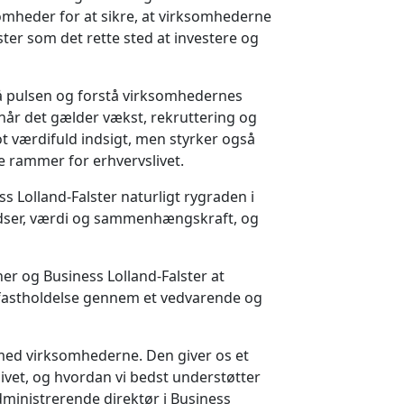
omheder for at sikre, at virksomhederne
lster som det rette sted at investere og
 på pulsen og forstå virksomhedernes
 når det gælder vækst, rekruttering og
ot værdifuld indsigt, men styrker også
e rammer for erhvervslivet.
s Lolland-Falster naturligt rygraden i
ladser, værdi og sammenhængskraft, og
er og Business Lolland-Falster at
fastholdelse gennem et vedvarende og
 med virksomhederne. Den giver os et
slivet, og hvordan vi bedst understøtter
dministrerende direktør i Business