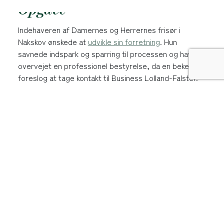
Opgave
Indehaveren af Damernes og Herrernes frisør i
Nakskov ønskede at
udvikle sin forretning
. Hun
savnede indspark og sparring til processen og havde
overvejet en professionel bestyrelse, da en bekendt
foreslog at tage kontakt til Business Lolland-Falster.
Løsning
Business Lolland-Falster trådte ind som
sparringspartner på en ny butiksindretning, der
skabte mulighed for at indrette en separat afdeling
med salg af tøj som supplement til frisørsalonen.
Desuden fik indehaveren rådgivning om indkøb af
inventar samt indretning af facadevindue.