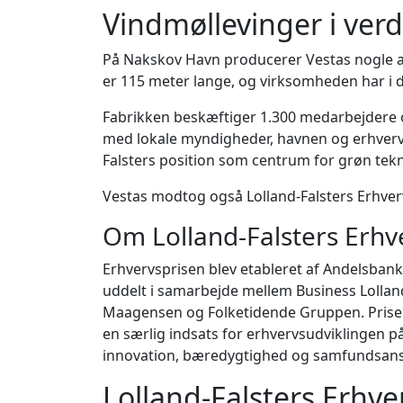
Vindmøllevinger i ver
På Nakskov Havn producerer Vestas nogle af
er 115 meter lange, og virksomheden har i 
Fabrikken beskæftiger 1.300 medarbejdere 
med lokale myndigheder, havnen og erhvervsl
Falsters position som centrum for grøn tekn
Vestas modtog også Lolland-Falsters Erhverv
Om Lolland-Falsters Erhv
Erhvervsprisen blev etableret af Andelsbank
uddelt i samarbejde mellem Business Lolland
Maagensen og Folketidende Gruppen. Prisen 
en særlig indsats for erhvervsudviklingen p
innovation, bæredygtighed og samfundsans
Lolland-Falsters Erhve