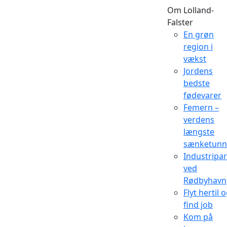
Om Lolland-
Falster
En grøn
region i
vækst
Jordens
bedste
fødevarer
Femern –
verdens
længste
sænketunn
Industripa
ved
Rødbyhavn
Flyt hertil 
find job
Kom på