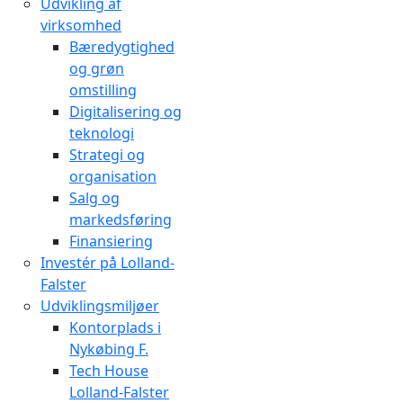
Udvikling af
virksomhed
Bæredygtighed
og grøn
omstilling
Digitalisering og
teknologi
Strategi og
organisation
Salg og
markedsføring
Finansiering
Investér på Lolland-
Falster
Udviklingsmiljøer
Kontorplads i
Nykøbing F.
Tech House
Lolland-Falster