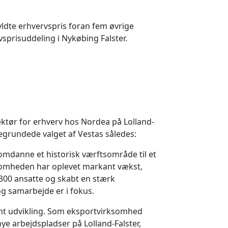
ldte erhvervspris foran fem øvrige
prisuddeling i Nykøbing Falster.
ektør for erhverv hos Nordea på Lolland-
grundede valget af Vestas således:
omdanne et historisk værftsområde til et
somheden har oplevet markant vækst,
300 ansatte og skabt en stærk
og samarbejde er i fokus.
ant udvikling. Som eksportvirksomhed
ye arbejdspladser på Lolland-Falster,