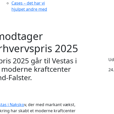
Cases – det har vi
hjulpet andre med
 modtager
Erhvervspris 2025
ris 2025 går til Vestas i
Ud
t moderne kraftcenter
24
nd-Falster.
tas i Naksko
v, der med markant vækst,
nkring har skabt et moderne kraftcenter