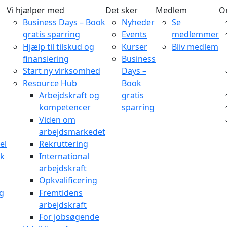
Vi hjælper med
Det sker
Medlem
O
Business Days – Book
Nyheder
Se
gratis sparring
Events
medlemmer
Hjælp til tilskud og
Kurser
Bliv medlem
finansiering
Business
Start ny virksomhed
Days –
Resource Hub
Book
Arbejdskraft og
gratis
kompetencer
sparring
Viden om
arbejdsmarkedet
el
Rekruttering
rk
International
arbejdskraft
Opkvalificering
og
Fremtidens
arbejdskraft
For jobsøgende