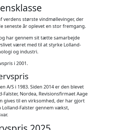
densklasse
 verdens største vindmøllevinger, der
de seneste år oplevet en stor fremgang.
og har gennem sit tætte samarbejde
ivet været med til at styrke Lolland-
ologi og industri.
spris i 2001.
ervspris
en A/S i 1983. Siden 2014 er den blevet
-Falster, Nordea, Revisionsfirmaet Aage
gives til en virksomhed, der har gjort
å Lolland-Falster gennem vækst,
var.
rvspris 2025